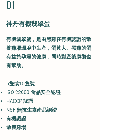
01
神丹有機翡翠蛋
​有機翡翠蛋，是由黑雞在有機認證的散
養雞場環境中生產，蛋黃大。黑雞的蛋
有益於孕婦的健康，同時對產後康復也
有幫助。
6隻或10
隻
裝
ISO 22000 食品安全認證
HACCP 認證
NSF 無抗生素產品認證​
有機認證
散養雞場