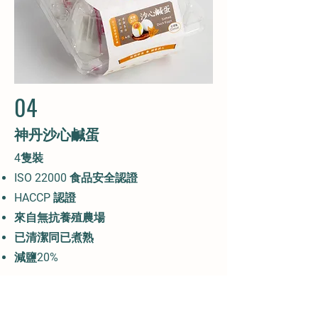
04
神丹沙心鹹蛋
4隻裝
ISO 22000 食品安全認證
HACCP 認證
​來自無抗養殖農場
​已清潔同已煮熟
​減鹽20%